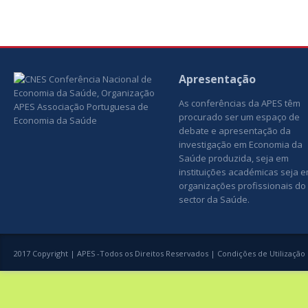
Apresentação
As conferências da APES têm
procurado ser um espaço de
debate e apresentação da
investigação em Economia da
Saúde produzida, seja em
instituições académicas seja 
organizações profissionais do
sector da Saúde.
2017 Copyright | APES -Todos os Direitos Reservados |
Condições de Utilização