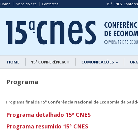
Home
Mapa do site
Contactos
15.ª CNES, Conferê
HOME
15ª CONFERÊNCIA
»
COMUNICAÇÕES
»
ORG
Programa
Programa final da
15ª Conferência Nacional de Economia da Saúd
Programa detalhado 15ª CNES
Programa resumido 15ª CNES